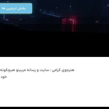
بخش ابرمربی ها
هنرجوی گرامی : سایت و رسانه مربینو هیچگونه مس
خود 