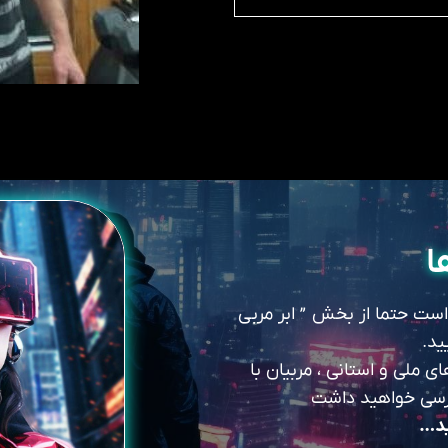
ا
 است حتما از بخش ” ابر مربی
ید.
 ملی و استانی ، مربیان با
سترسی خواهید داشت
ید…