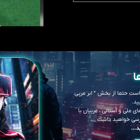
ا
 است حتما از بخش ” ابر مربی
ید.
 ملی و استانی ، مربیان با
سترسی خواهید داشت
ید…