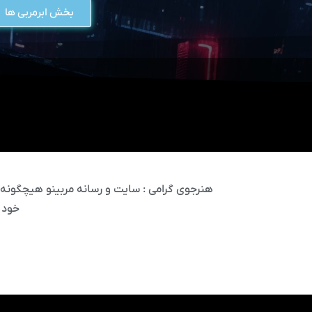
بخش ابرمربی ها
هنرجوی گرامی : سایت و رسانه مربینو هیچگونه مس
خود 