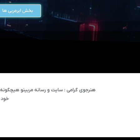
بخش ابرمربی ها
هنرجوی گرامی : سایت و رسانه مربینو هیچگونه مس
خود 