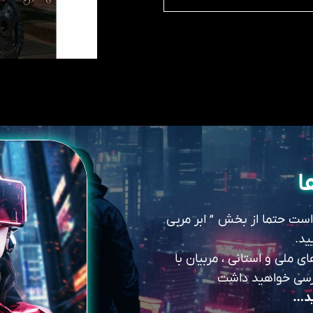
ا
 است حتما از بخش ” ابر مربی
ید.
 ملی و استانی ، مربیان با
سترسی خواهید داشت
ید…