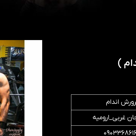
ام )
رورش اندام
جان غربی_ارومیه
۰۹۰۳۳۶۸۶۱