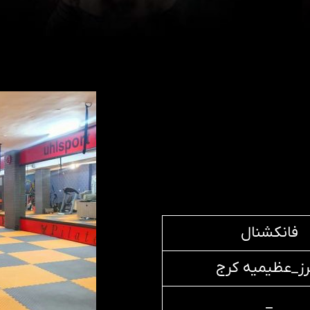
فانکشنال
برز_عظیمیه کرج
_