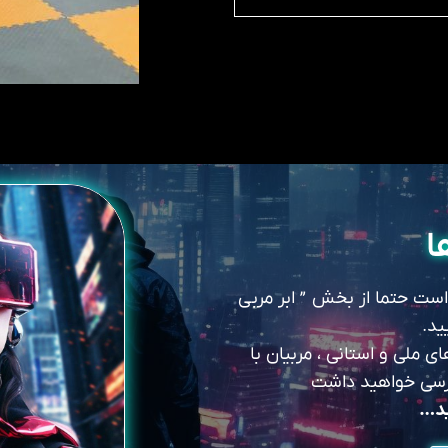
ا
 است حتما از بخش ” ابر مربی
ید.
 ملی و استانی ، مربیان با
سترسی خواهید داشت
ید…