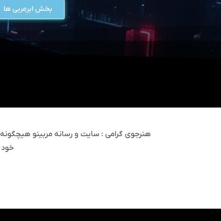
بخش ابرمربی ها
هنرجوی گرامی : سایت و رسانه مربینو هیچگونه مس
خود 