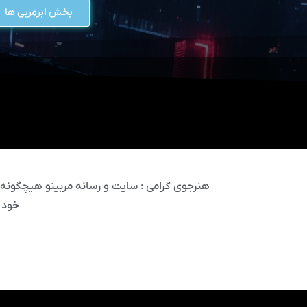
بخش ابرمربی ها
هنرجوی گرامی : سایت و رسانه مربینو هیچگونه مس
خود 