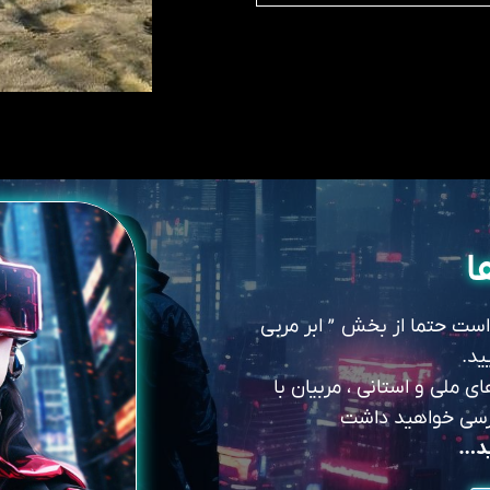
ا
 است حتما از بخش ” ابر مربی
ید.
 ملی و استانی ، مربیان با
سترسی خواهید داشت
ید…