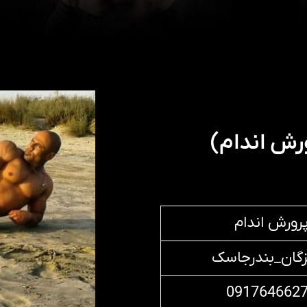
رش اندام)
رورش اندام
گان_بندرجاسک
091764662