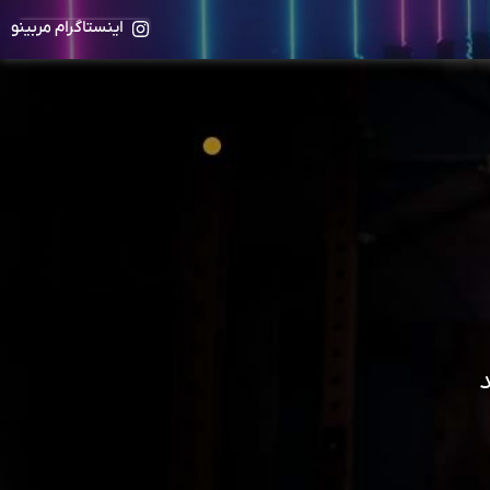
اینستاگرام مربینو
د