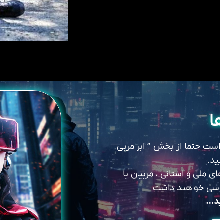
ا
 است حتما از بخش ” ابر مربی
ید.
 ملی و استانی ، مربیان با
سترسی خواهید داشت
ید…