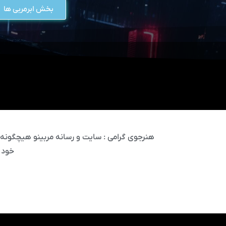
بخش ابرمربی ها
هنرجوی گرامی : سایت و رسانه مربینو هیچگونه مس
خود 