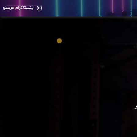
اینستاگرام مربینو
د