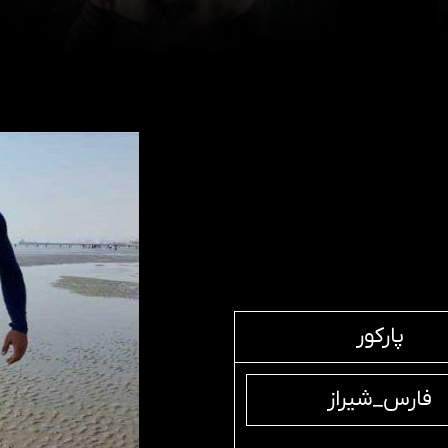
پارکور
فارس_شیراز