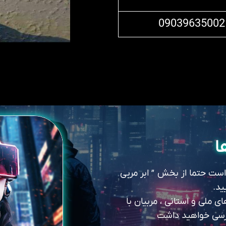
09039635002
ا
 است حتما از بخش ” ابر مربی
ید.
 ملی و استانی ، مربیان با
سترسی خواهید داشت