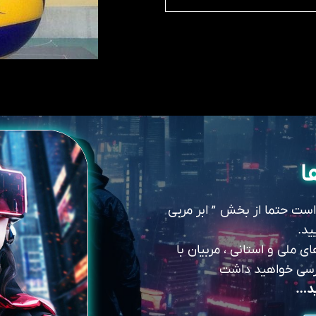
ا
 است حتما از بخش ” ابر مربی
ید.
 ملی و استانی ، مربیان با
سترسی خواهید داشت
ید…