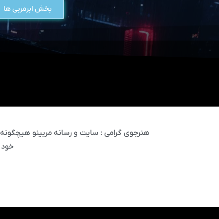
بخش ابرمربی ها
هنرجوی گرامی : سایت و رسانه مربینو هیچگونه مس
خود 