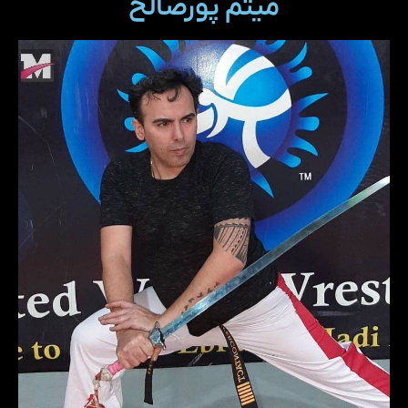
میثم پورصالح