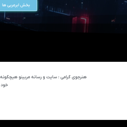
بخش ابرمربی ها
هنرجوی گرامی : سایت و رسانه مربینو هیچگونه مس
خود 