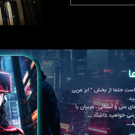
ا
 است حتما از بخش ” ابر مربی
ید.
 ملی و استانی ، مربیان با
سترسی خواهید داشت
ید…