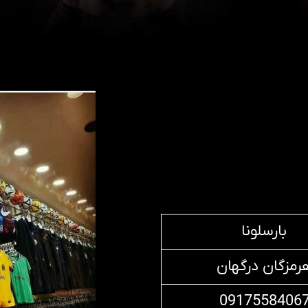
بارسلونا
رمزگان درگهان
0917558406