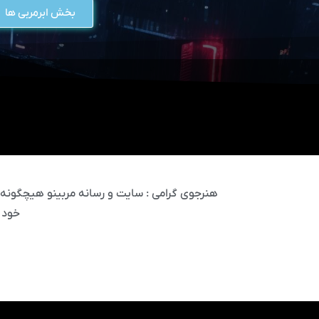
بخش ابرمربی ها
هنرجوی گرامی : سایت و رسانه مربینو هیچگونه مس
خود 