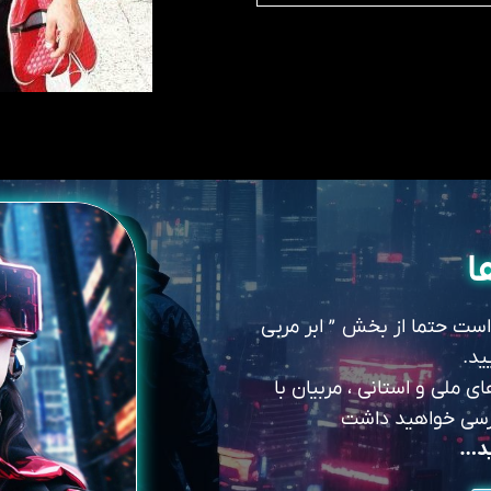
ا
 است حتما از بخش ” ابر مربی
ید.
 ملی و استانی ، مربیان با
سترسی خواهید داشت
ید…