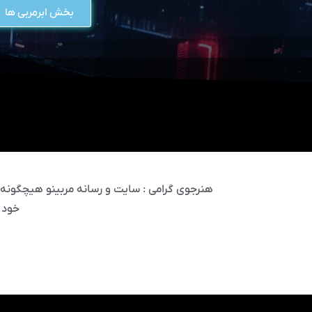
بخش ابرمربی ها
هنرجوی گرامی : سایت و رسانه مربینو هیچگونه مس
خود 