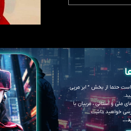
ا
 است حتما از بخش ” ابر مربی
ید.
 ملی و استانی ، مربیان با
سترسی خواهید داشت
ید…