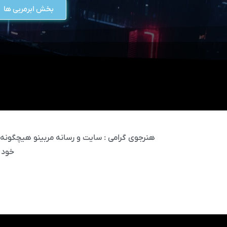
بخش ابرمربی ها
هنرجوی گرامی : سایت و رسانه مربینو هیچگونه مس
خود 