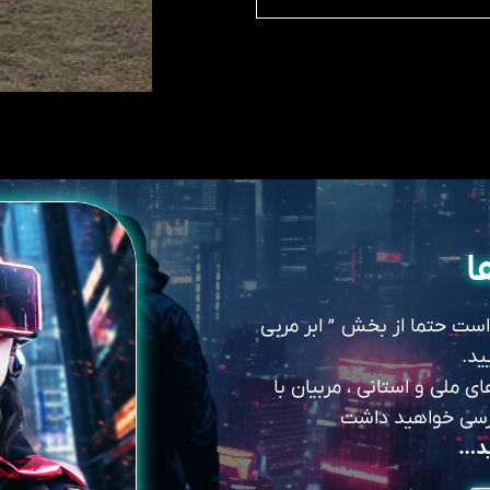
ا
 است حتما از بخش ” ابر مربی
ید.
 ملی و استانی ، مربیان با
سترسی خواهید داشت
ید…