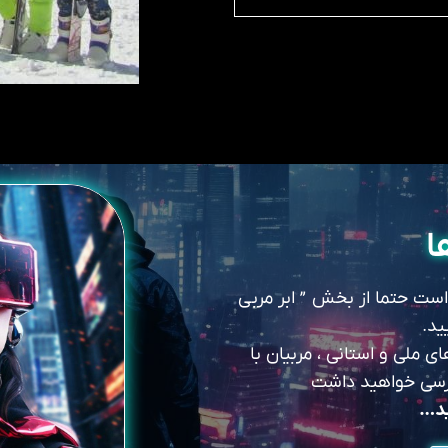
ا
 است حتما از بخش ” ابر مربی
ید.
 ملی و استانی ، مربیان با
سترسی خواهید داشت
ید…