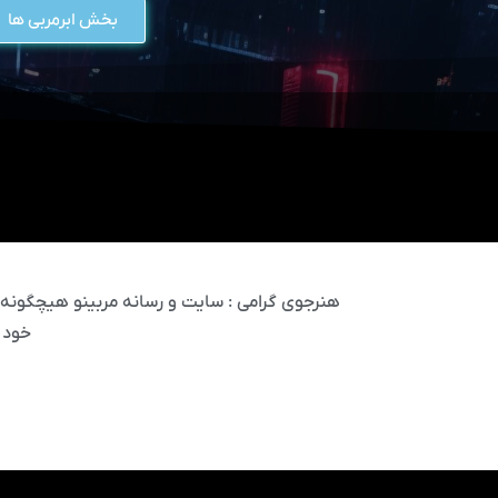
بخش ابرمربی ها
هنرجوی گرامی : سایت و رسانه مربینو هیچگونه مس
خود 