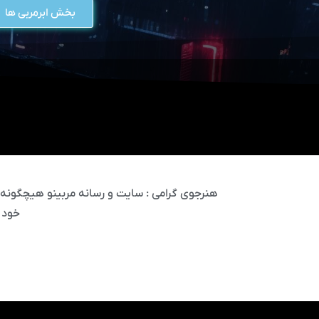
بخش ابرمربی ها
هنرجوی گرامی : سایت و رسانه مربینو هیچگونه مس
خود 