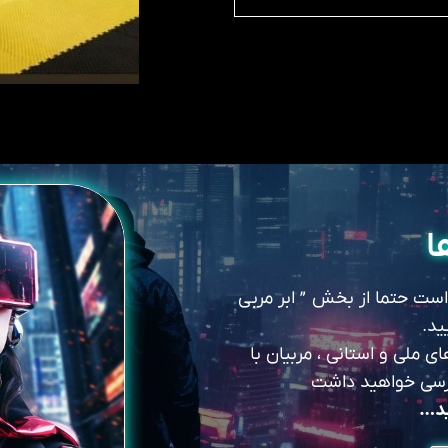
ا
 است حتما از بخش ” ابر مربی
ید.
 ملی و استانی ، مربیان با
سترسی خواهید داشت
ید…