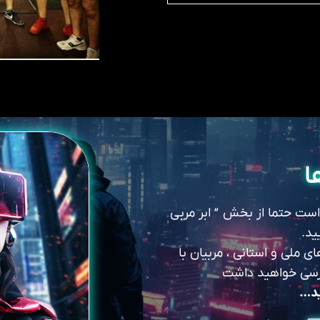
ا
 است حتما از بخش ” ابر مربی
ید.
 ملی و استانی ، مربیان با
سترسی خواهید داشت
ید…