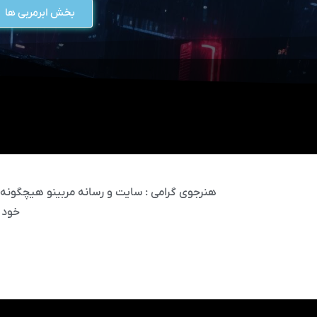
بخش ابرمربی ها
هنرجوی گرامی : سایت و رسانه مربینو هیچگونه مس
خود 