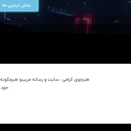
بخش ابرمربی ها
هنرجوی گرامی : سایت و رسانه مربینو هیچگونه مس
خود 