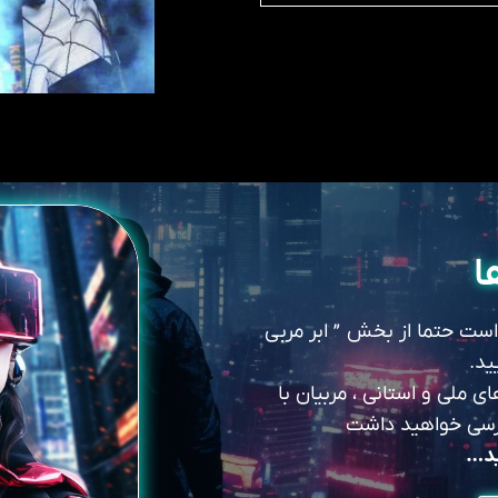
ا
 است حتما از بخش ” ابر مربی
ید.
 ملی و استانی ، مربیان با
سترسی خواهید داشت
ید…