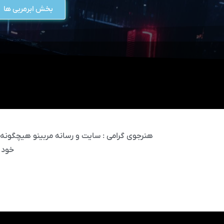
بخش ابرمربی ها
هنرجوی گرامی : سایت و رسانه مربینو هیچگونه مس
خود 