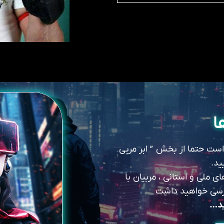
ا
 است حتما از بخش ” ابر مربی
ید.
 ملی و استانی ، مربیان با
سترسی خواهید داشت
ید…