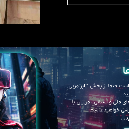
ا
 است حتما از بخش ” ابر مربی
ید.
 ملی و استانی ، مربیان با
سترسی خواهید داشت
ید…