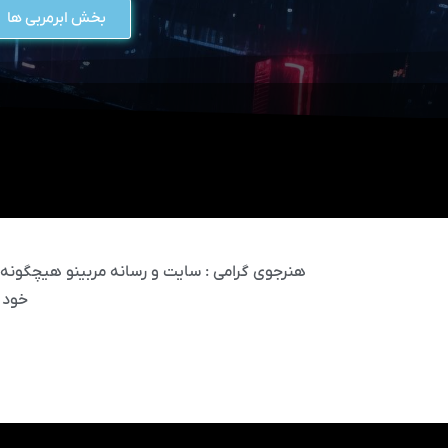
بخش ابرمربی ها
هنرجوی گرامی : سایت و رسانه مربینو هیچگونه مس
خود 