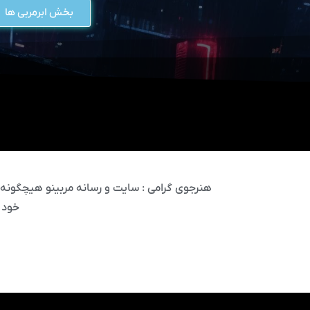
بخش ابرمربی ها
هنرجوی گرامی : سایت و رسانه مربینو هیچگونه مس
خود 