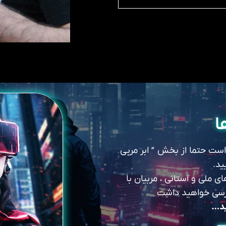
ا
 است حتما از بخش ” ابر مربی
ید.
 ملی و استانی ، مربیان با
سترسی خواهید داشت
ید…