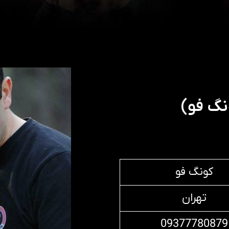
نگ فو)
کونگ فو
تهران
09377780879